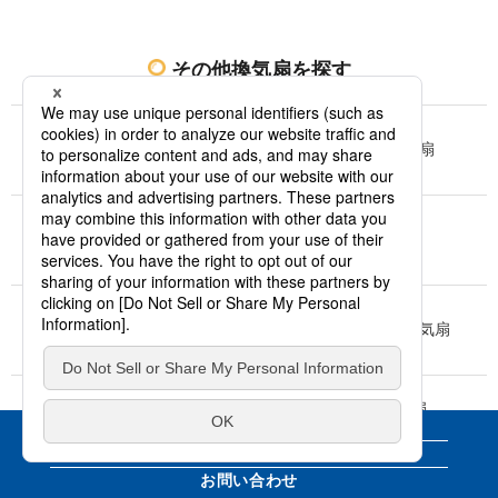
その他換気扇を探す
24時間
天井埋込形換気扇
換気システム
電気ヒーター式
パイプファン
バス換気乾燥機
レンジフード
一般用・台所用換気扇
熱交換形換気扇
気調システム
換気・送風・環境機器
WEBカタログ
天埋形
カタログ請求
お問い合わせ
壁掛け熱交換気
全館空調