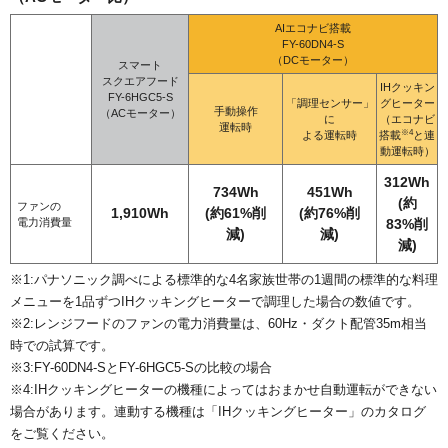
AIエコナビ搭載
FY-60DN4-S
（DCモーター）
スマート
スクエアフード
IHクッキン
FY-6HGC5-S
「調理センサー」
グヒーター
手動操作
（ACモーター）
に
（エコナビ
運転時
※4
よる運転時
搭載
と連
動運転時）
312Wh
734Wh
451Wh
(約
ファンの
1,910Wh
(約61%削
(約76%削
電力消費量
83%削
減)
減)
減)
※1:パナソニック調べによる標準的な4名家族世帯の1週間の標準的な料理
メニューを1品ずつIHクッキングヒーターで調理した場合の数値です。
※2:レンジフードのファンの電力消費量は、60Hz・ダクト配管35m相当
時での試算です。
※3:FY-60DN4-SとFY-6HGC5-Sの比較の場合
※4:IHクッキングヒーターの機種によってはおまかせ自動運転ができない
場合があります。連動する機種は「IHクッキングヒーター」のカタログ
をご覧ください。