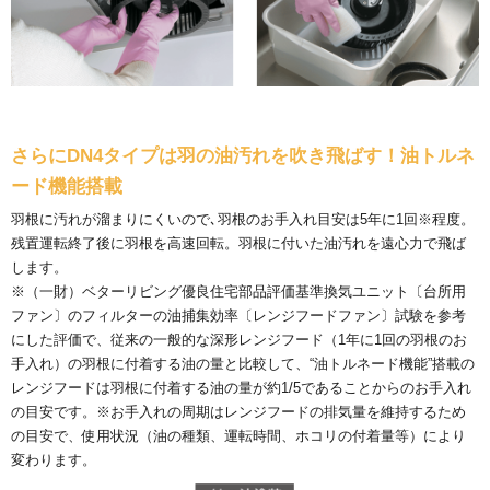
さらにDN4タイプは羽の油汚れを吹き飛ばす！
油トルネ
ード機能搭載
羽根に汚れが溜まりにくいので､羽根のお手入れ目安は5年に1回※程度。
残置運転終了後に羽根を高速回転。羽根に付いた油汚れを遠心力で飛ば
します。
※（一財）ベターリビング優良住宅部品評価基準換気ユニット〔台所用
ファン〕のフィルターの油捕集効率〔レンジフードファン〕試験を参考
にした評価で、従来の一般的な深形レンジフード（1年に1回の羽根のお
手入れ）の羽根に付着する油の量と比較して、“油トルネード機能”搭載の
レンジフードは羽根に付着する油の量が約1/5であることからのお手入れ
の目安です。※お手入れの周期はレンジフードの排気量を維持するため
の目安で、使用状況（油の種類、運転時間、ホコリの付着量等）により
変わります。