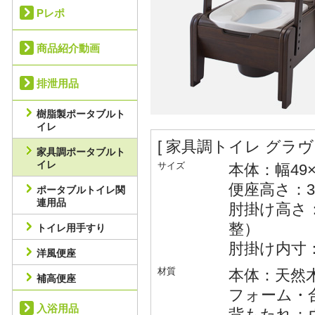
Pレポ
商品紹介動画
排泄用品
樹脂製ポータブルト
イレ
[ 家具調トイレ グラ
家具調ポータブルト
イレ
サイズ
本体：幅49×
便座高さ：3
ポータブルトイレ関
連用品
肘掛け高さ：
整）
トイレ用手すり
肘掛け内寸：
洋風便座
材質
本体：天然
補高便座
フォーム・
入浴用品
背もたれ：