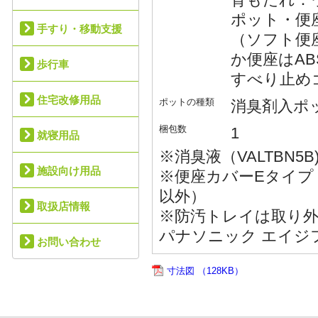
ポット・便
手すり・移動支援
（ソフト便
か便座はAB
歩行車
すべり止め
住宅改修用品
ポットの種類
消臭剤入ポッ
梱包数
1
就寝用品
※消臭液（VALTBN5B
施設向け用品
※便座カバーEタイプ（
以外）
取扱店情報
※防汚トレイは取り
パナソニック エイジ
お問い合わせ
寸法図 （128KB）