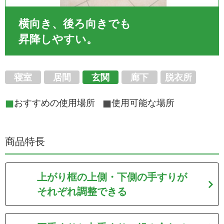
横向き、後ろ向きでも
昇降しやすい。
寝室
居間
玄関
廊下
脱衣所
■
■
おすすめの使用場所
使用可能な場所
商品特長
上がり框の
上側・下側の手すりが
それぞれ調整できる