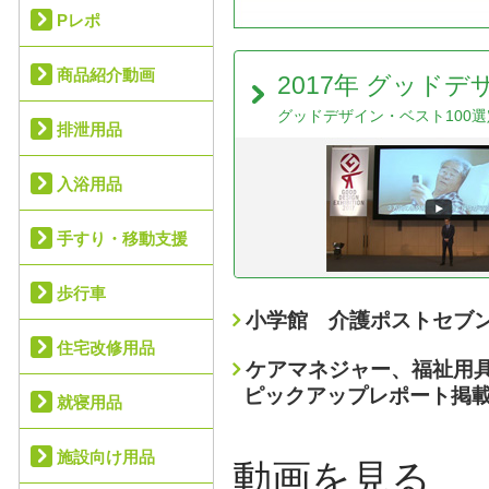
Pレポ
商品紹介動画
2017年 グッド
グッドデザイン・ベスト100選
排泄用品
入浴用品
手すり・移動支援
歩行車
小学館 介護ポストセブ
住宅改修用品
ケアマネジャー、福祉用
ピックアップレポート掲
就寝用品
施設向け用品
動画を見る