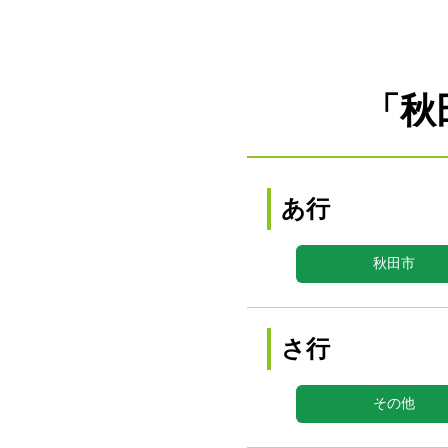
「秋
あ行
秋田市
さ行
その他