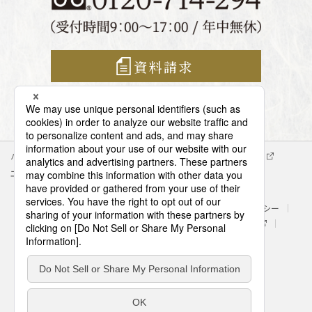
資料請求
パナソニック企業情報
エイジフリー企業情報
会社概要
エイジフリーの拠点検索
サイトマップ
サイトのご利用にあたって
クッキーポリシー
個人情報保護方針
処遇改善に関する具体的な取組み内容
パナソニック ホールディングス
Area/Country
パナソニック エイジフリー株式会社
© Panasonic AGE-FREE Co., Ltd.