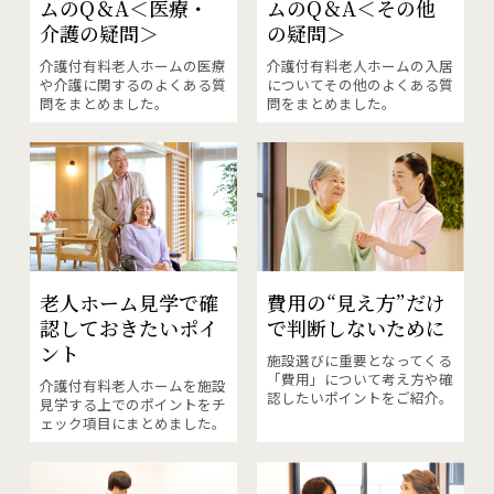
ムのQ＆A
＜医療・
ムのQ＆A
＜その他
介護の疑問＞
の疑問＞
介護付有料老人ホームの医療
介護付有料老人ホームの入居
や介護に関するのよくある質
についてその他のよくある質
問をまとめました。
問をまとめました。
費用の“見え方”だけ
老人ホーム見学で
確
で
判断しないために
認しておきたいポイ
ント
施設選びに重要となってくる
「費用」について考え方や確
介護付有料老人ホームを施設
認したいポイントをご紹介。
見学する上でのポイントをチ
ェック項目にまとめました。